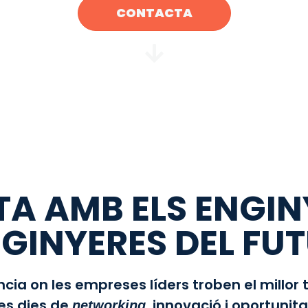
CONTACTA
 AMB ELS ENGINY
GINYERES DEL FU
ia on les empreses líders troben el millor 
es dies de
, innovació i oportunita
networking