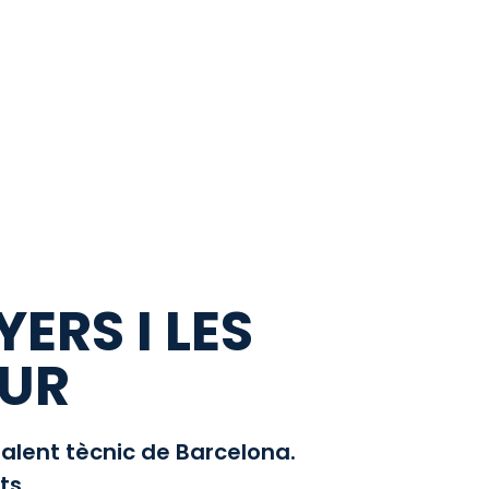
ERS I LES
TUR
talent tècnic de Barcelona.
ts.