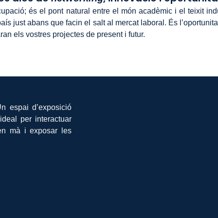
ió; és el pont natural entre el món acadèmic i el teixit indust
s just abans que facin el salt al mercat laboral. És l’oportunitat
aran els vostres projectes de present i futur.
Un espai d’exposició
ideal per interactuar
 en mà i exposar les