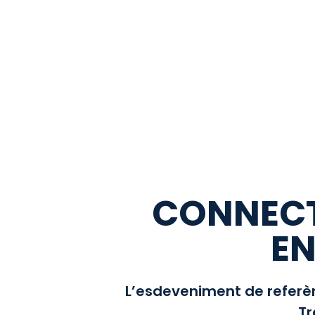
CONNECTA
EN
L’esdeveniment de referènc
Tr