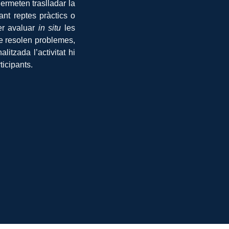
Permeten traslladar la
ant reptes pràctics o
er avaluar
in situ
les
e resolen problemes,
alitzada l’activitat hi
icipants.